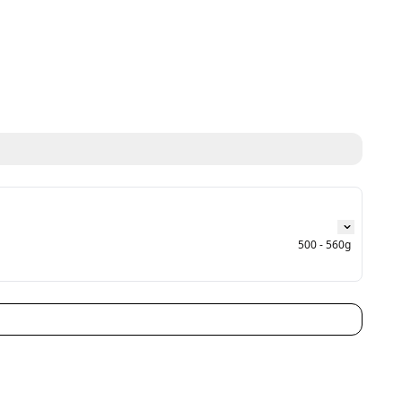
ng digunakan.
500 - 560g
ndly | gamis wudhu friendly | gamis casual wanita