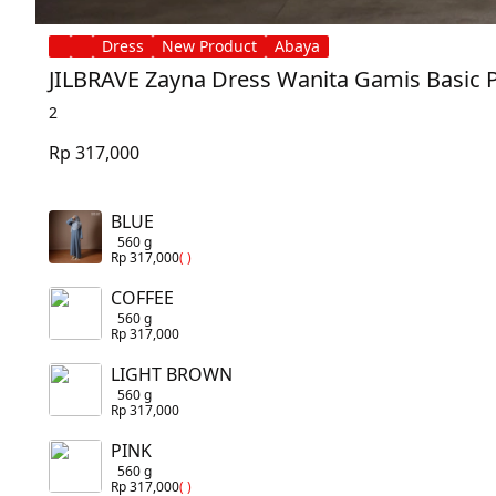
Dress
New Product
Abaya
JILBRAVE Zayna Dress Wanita Gamis Basic P
2
Rp 317,000
BLUE
560 g
Rp 317,000
( )
COFFEE
560 g
Rp 317,000
LIGHT BROWN
560 g
Rp 317,000
PINK
560 g
Rp 317,000
( )