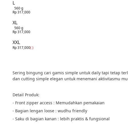
L
560 g
Rp 317,000
XL
560 g
Rp 317,000
XXL
Rp 317,000
( )
Sering bingung cari gamis simple untuk daily tapi tetap te
dan cutting simple elegan untuk menemani aktivitasmu mul
Detail Produk:
- Front zipper access : Memudahkan pemakaian
- Bagian lengan loose : wudhu friendly
- Saku di bagian kanan : lebih praktis & fungsional